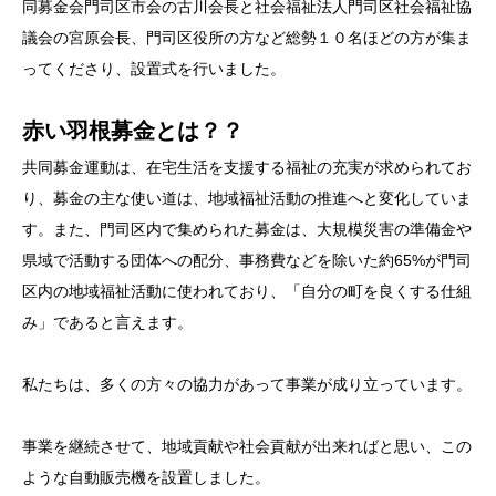
同募金会門司区市会の古川会長と社会福祉法人門司区社会福祉協
議会の宮原会長、門司区役所の方など総勢１０名ほどの方が集ま
ってくださり、設置式を行いました。
赤い羽根募金とは？？
共同募金運動は、在宅生活を支援する福祉の充実が求められてお
り、募金の主な使い道は、地域福祉活動の推進へと変化していま
す。また、門司区内で集められた募金は、大規模災害の準備金や
県域で活動する団体への配分、事務費などを除いた約65%が門司
区内の地域福祉活動に使われており、「自分の町を良くする仕組
み」であると言えます。
私たちは、多くの方々の協力があって事業が成り立っています。
事業を継続させて、地域貢献や社会貢献が出来ればと思い、この
ような自動販売機を設置しました。