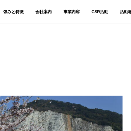
強みと特徴
会社案内
事業内容
CSR活動
活動
リリース
活動報告
会社概要
OUTLINE
地支援】「衣・食・
高校生から学ぶ2日間～インタ
『住』を支えたい。コ
ビューシップが企業にもたら
物処理事業
建材事業
ート補修材を無償提供
す価値～
ste Disposal
Building Materials
ます