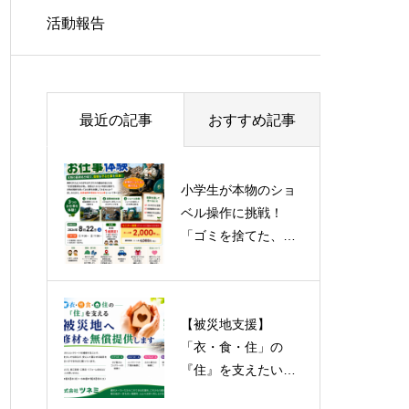
活動報告
最近の記事
おすすめ記事
小学生が本物のショ
【被災地支援】
ベル操作に挑戦！
「衣・食・住」の
「ゴミを捨てた、そ
『住』を支えたい。
の先」を学ぶ最終処
コンクリート補修材
分場のお仕事体験！
を無償提供いたしま
す
【被災地支援】
ゆめみらいワーク北
「衣・食・住」の
九州2025年＆アウト
『住』を支えたい。
オブキッザニア出
コンクリート補修材
展！！