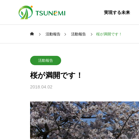
実現する未来
活動報告
活動報告
桜が満開です！
プレスリリース
プレス
理念体系
活動報告
PHILOSOPHY
桜が満開です！
活動報告
会社案内
事業案内
Activity Report
2018.04.02
Company
Business
沿革
環境教
小学生が本物のショベル操作
【被災
HISTORY
中の園
に挑戦！「ゴミを捨てた、そ
住」の
産業廃棄
の先」を学ぶ最終処分場のお
ンクリ
Industrial Wa
仕事体験！
いたし