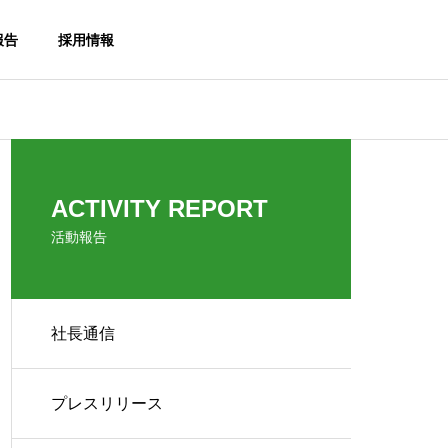
報告
採用情報
社長通信
社長通信
社長挨拶
ACTIVITY REPORT
GREETING
活動報告
社長通信
社長通信１８号！！
社長通信１７
お助け隊事業
プレスリリース
Otasuketai