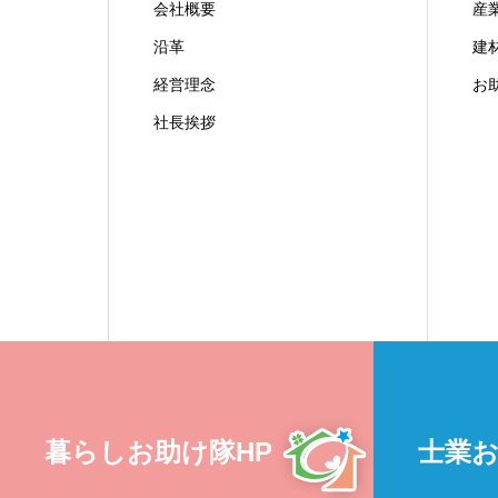
会社概要
産
沿革
建
経営理念
お
社長挨拶
暮らしお助け隊HP
士業お