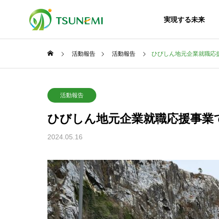
実現する未来
活動報告
活動報告
ひびしん地元企業就職応
プレスリリース
理念体系
活動報告
PHILOSOPHY
ひびしん地元企業就職応援事業
活動報告
会社案内
事業案内
Activity Report
2024.05.16
Company
Business
沿革
地理組む環境教
小学生が本物のショベル操作
HISTORY
幼稚園年中の園
に挑戦！「ゴミを捨てた、そ
産業廃棄
の先」を学ぶ最終処分場のお
Industrial Wa
仕事体験！