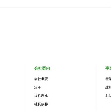
会社案内
事
会社概要
産
沿革
建
経営理念
お
社長挨拶