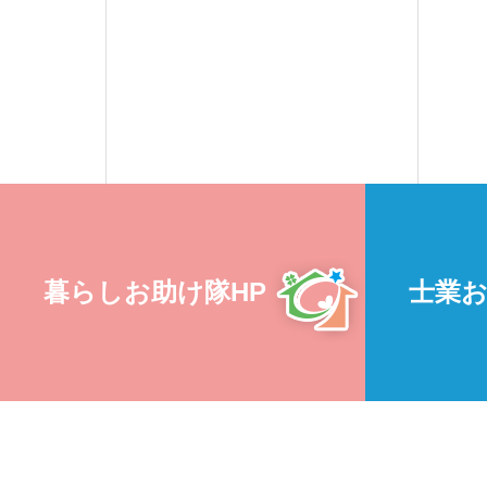
暮らしお助け隊HP
士業お