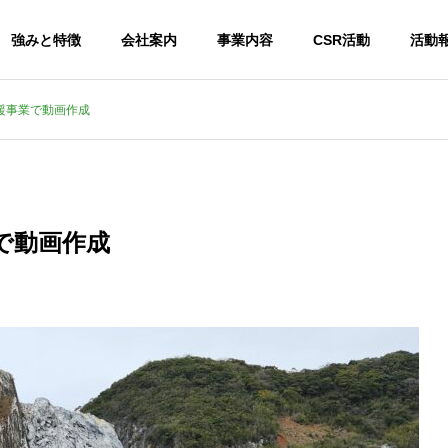
強みと特徴
会社案内
事業内容
CSR活動
活動
援事業で動画作成
プレスリリース
活動報告
会社概要
OUTLINE
で動画作成
【被災地支援】「衣・食・
高校生から学ぶ2日間
住」の『住』を支えたい。コ
ビューシップが企業に
物処理事業
建材事業
ンクリート補修材を無償提供
す価値～
ste Disposal
Building Materials
いたします