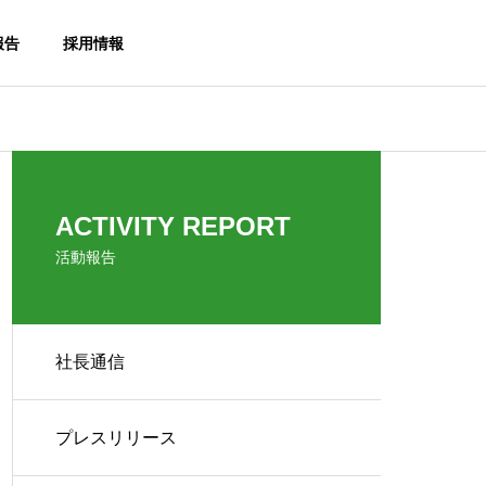
報告
採用情報
社長通信
社長
社長挨拶
ACTIVITY REPORT
GREETING
活動報告
社長通信
～インタ
社長通信１８号！！
社長
もたら
お助け隊事業
プレスリリース
Otasuketai