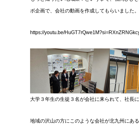
ボ企画で、会社の動画を作成してもらいました
https://youtu.be/HuGT7rQwe1M?si=RXnZRNGk
大学３年生の生徒３名が会社に来られて、社長
地域の沢山の方にこのような会社が北九州にあ