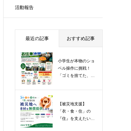
活動報告
最近の記事
おすすめ記事
小学生が本物のショ
【被災地支援】
ベル操作に挑戦！
「衣・食・住」の
「ゴミを捨てた、そ
『住』を支えたい。
の先」を学ぶ最終処
コンクリート補修材
分場のお仕事体験！
を無償提供いたしま
す
【被災地支援】
ゆめみらいワーク北
「衣・食・住」の
九州2025年＆アウト
『住』を支えたい。
オブキッザニア出
コンクリート補修材
展！！