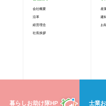
会社概要
産
沿革
建
経営理念
お
社長挨拶
暮らしお助け隊HP
士業お