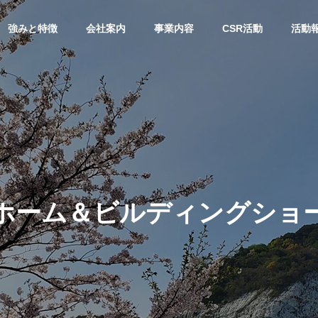
強みと特徴
会社案内
事業内容
CSR活動
活動
スリリース
活動報告
会社概要
OUTLINE
ホーム＆ビルディングショー2
地支援】「衣・食・
高校生から学ぶ2日間～イン
『住』を支えたい。コ
ビューシップが企業にもたら
物処理事業
建材事業
ート補修材を無償提供
す価値～
ste Disposal
Building Materials
ます