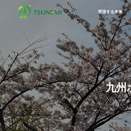
実現する未来
プレスリリース
プレ
理念体系
PHILOSOPHY
活動報告
会社案内
事業案内
Activity Report
九州
Company
Business
沿革
環境教
小学生が本物のショベル操作
【被災
HISTORY
中の園
に挑戦！「ゴミを捨てた、そ
住」の
産業廃棄
の先」を学ぶ最終処分場のお
ンクリ
Industrial Wa
仕事体験！
いたし