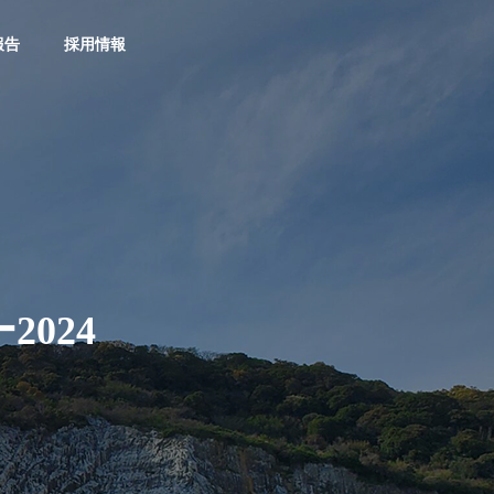
報告
採用情報
社長通信
社長通信
社長挨拶
GREETING
024
タ
社長通信１８号！！
社長通信１７
お助け隊事業
Otasuketai