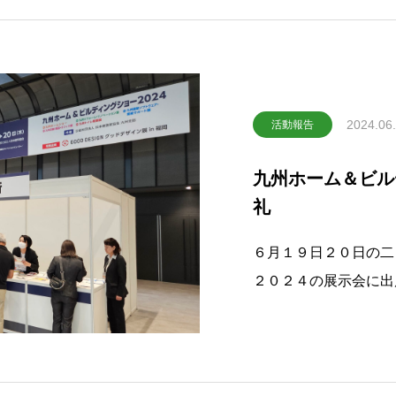
2024.06
活動報告
九州ホーム＆ビル
礼
６月１９日２０日の二
２０２４の展示会に出
出来ました。両日とも
スに足を運んでいただ
した展示を行いました