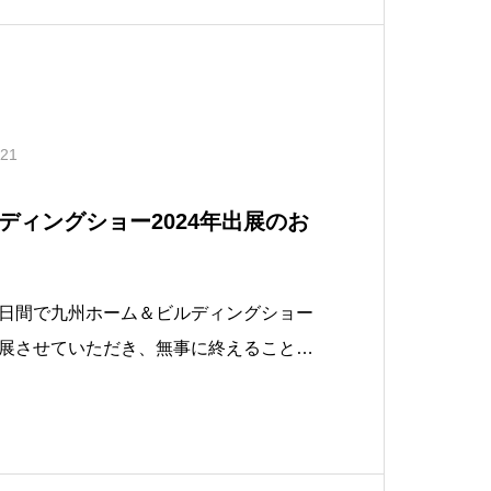
.21
ディングショー2024年出展のお
日間で九州ホーム＆ビルディングショー
展させていただき、無事に終えることが
に昨年を大幅に超える来場者の方にブー
きました。今回は、下記の製品を中心と
。「ひびうめ～る」コンクリート