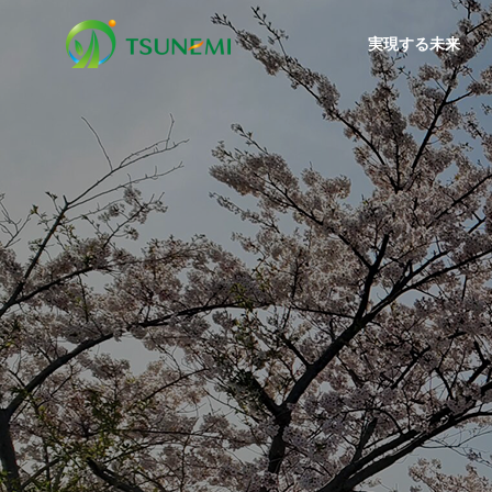
実現する未来
プレスリリース
プレス
理念体系
PHILOSOPHY
活動報告
会社案内
事業案内
Activity Report
Company
Business
沿革
環境教
小学生が本物のショベル操作
【被災
HISTORY
中の園
に挑戦！「ゴミを捨てた、そ
住」の
産業廃棄
の先」を学ぶ最終処分場のお
ンクリ
Industrial Wa
仕事体験！
いたし