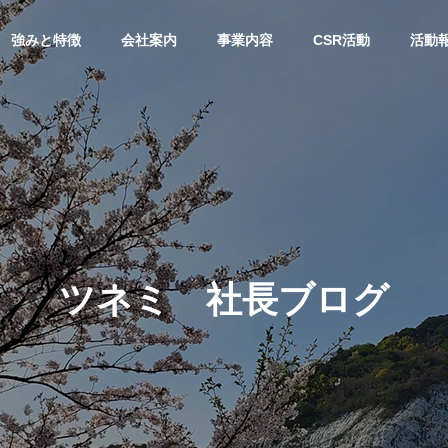
強みと特徴
会社案内
事業内容
CSR活動
活動
リリース
活動報告
会社概要
OUTLINE
ツネミ 社長ブログ
地支援】「衣・食・
高校生から学ぶ2日間～インタ
『住』を支えたい。コ
ビューシップが企業にもたら
物処理事業
建材事業
ート補修材を無償提供
す価値～
ste Disposal
Building Materials
ます