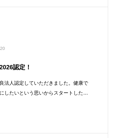
.20
026認定！
良法人認定していただきました。健康で
にしたいという思いからスタートした健
営優良法人になりたくて目指したわけで
らこそ人生がより豊かになると私は考え
康でない人が不