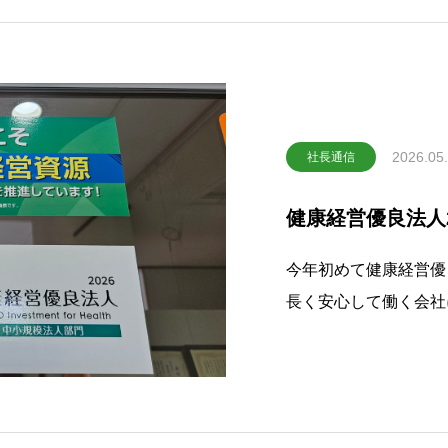
2026.05
社長通信
健康経営優良法人2
今年初めて健康経営優
長く安心して働く会社
康経営への道！健康経
はなく、健康であるか
ています。けっして健