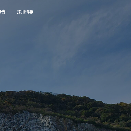
報告
採用情報
社長通信
社長通信
社長挨拶
GREETING
社長通信１８号！！
社長通信１７
お助け隊事業
Otasuketai