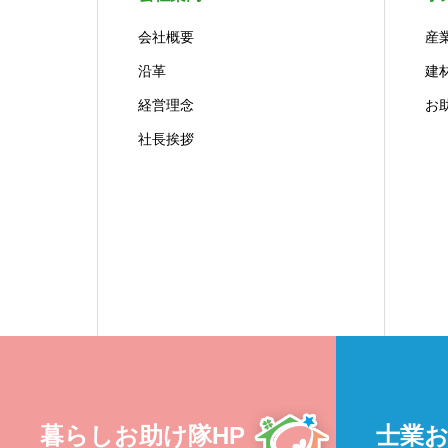
会社概要
産
沿革
建
経営理念
お
社長挨拶
暮らしお助け隊HP
士業お