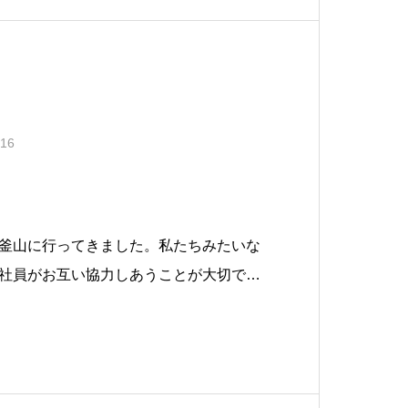
.16
釜山に行ってきました。私たちみたいな
社員がお互い協力しあうことが大切で
力し合う組織にする為にも社員旅行を通
とが出来たらと思いましたが、とても楽
☆カンジャンケジャン、焼肉、ビビ