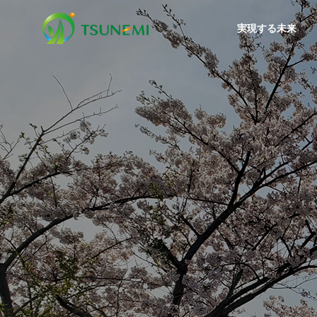
実現する未来
プレスリリース
プレス
理念体系
PHILOSOPHY
活動報告
会社案内
事業案内
Activity Report
Company
Business
沿革
環境教
小学生が本物のショベル操作
【被災
HISTORY
中の園
に挑戦！「ゴミを捨てた、そ
住」の
産業廃棄
の先」を学ぶ最終処分場のお
ンクリ
Industrial Wa
仕事体験！
いたし