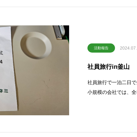
2024.07
活動報告
社員旅行in釜山
社員旅行で一泊二日で
小規模の会社では、全
す！みんなが笑顔で協
じて、お互いを知るこ
しい旅行になりました