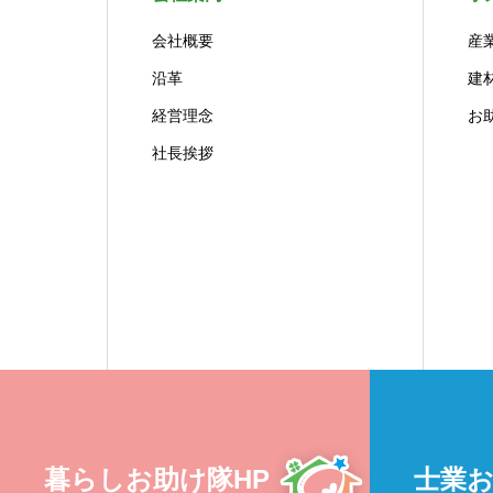
会社概要
産
沿革
建
経営理念
お
社長挨拶
暮らしお助け隊HP
士業お