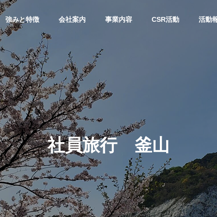
強みと特徴
会社案内
事業内容
CSR活動
活動
リリース
活動報告
会社概要
OUTLINE
社員旅行 釜山
地支援】「衣・食・
高校生から学ぶ2日間～インタ
『住』を支えたい。コ
ビューシップが企業にもたら
物処理事業
建材事業
ート補修材を無償提供
す価値～
ste Disposal
Building Materials
ます