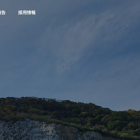
報告
採用情報
社長通信
社長通信
社長挨拶
GREETING
社長通信１８号！！
社長通信１７
お助け隊事業
Otasuketai